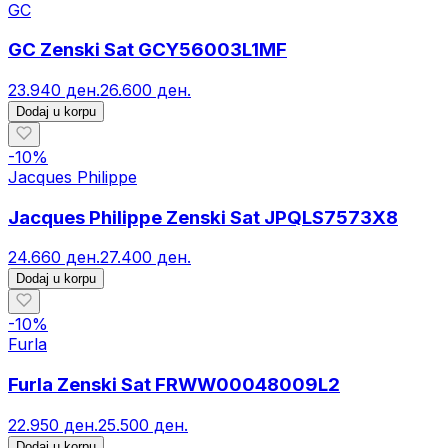
GC
GC Zenski Sat GCY56003L1MF
23.940 ден.
26.600 ден.
Dodaj u korpu
-
10
%
Jacques Philippe
Jacques Philippe Zenski Sat JPQLS7573X8
24.660 ден.
27.400 ден.
Dodaj u korpu
-
10
%
Furla
Furla Zenski Sat FRWW00048009L2
22.950 ден.
25.500 ден.
Dodaj u korpu