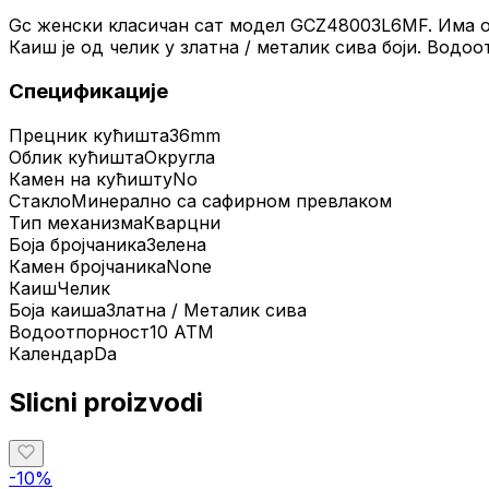
Gc женски класичан сат модел GCZ48003L6MF. Има ок
Каиш је од челик у златна / металик сива боји. Водо
Спецификације
Прецник кућишта
36mm
Облик кућишта
Округла
Камен на кућишту
No
Стакло
Минерално са сафирном превлаком
Тип механизма
Кварцни
Боја бројчаника
Зелена
Камен бројчаника
None
Каиш
Челик
Боја каиша
Златна / Металик сива
Водоотпорност
10 ATM
Календар
Da
Slicni proizvodi
-
10
%