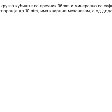
ругло кућиште са пречник 36mm и минерално са сафирн
отпоран је до 10 atm, има кварцни механизам, а од дод