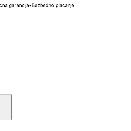
cna garancija
•
Bezbedno placanje