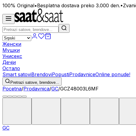
100% Original
•
Besplatna dostava preko 3.000 den.
•
Zvani
Женски
Мушки
Унисекс
Дечји
Остало
Smart satovi
Brendovi
Popusti
Prodavnice
Online ponude!
Pretrazi satove, brendove...
Pocetna
/
Prodavnica
/
GC
/
GCZ48003L6MF
GC