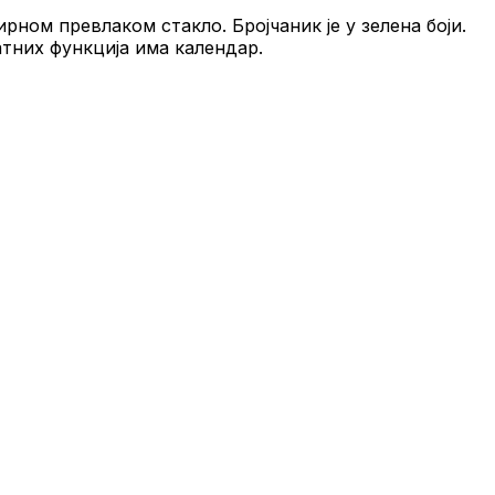
ом превлаком стакло. Бројчаник је у зелена боји.
атних функција има календар.