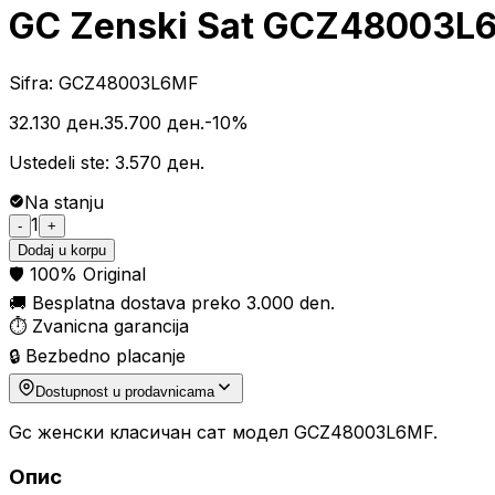
GC Zenski Sat GCZ48003L
Sifra
:
GCZ48003L6MF
32.130 ден.
35.700 ден.
-
10
%
Ustedeli ste
:
3.570 ден.
Na stanju
1
-
+
Dodaj u korpu
🛡️
100% Original
🚚
Besplatna dostava preko 3.000 den.
⏱️
Zvanicna garancija
🔒
Bezbedno placanje
Dostupnost u prodavnicama
Gc женски класичан сат модел GCZ48003L6MF.
Опис