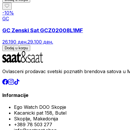
-
10
%
GC
GC Zenski Sat GCZ02008L1MF
26.190 ден.
29.100 ден.
Dodaj u korpu
Ovlasceni prodavac svetski poznatih brendova satova u M
Informacije
Ego Watch DOO Skopje
Kacanicki pat 158, Butel
Skoplje, Makedonija
+389 78 503 277