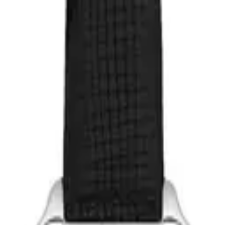
угло кућиште са пречник 32mm, дебљина 9mm и минерал
 има кварцни механизам.